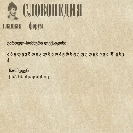
ქართულ-სომხური ლექსიკონი
ა
ბ
გ
დ
ე
ვ
ზ
თ
ი
კ
ლ
მ
ნ
ო
პ
ჟ
რ
ს
ტ
უ
ფ
ქ
ღ
ყ
შ
ჩ
ც
ძ
[წ]
ჭ
ხ
ჯ
ჰ
წარმდგენი
ինձ ներկայացնող