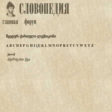
შვედურ-ქართული ლექსიკონი
A
B
C
D
E
F
G
H
I
[J]
K
L
M
N
O
P
R
S
T
U
V
W
X
Y
Z
juvel
ძვირფასი ქვა