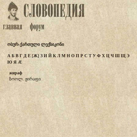
ოსურ-ქართული ლექსიკონი
А
Б
В
Г
Д
Е
[Ж]
З
И
Й
К
Л
М
Н
О
П
Р
С
Т
У
Ф
Х
Ц
Ч
Ш
Щ
Э
Ю
Я
Ӕ
жираф
ზოოლ. ჟირაფი