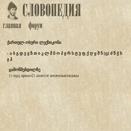
ქართულ-ოსური ლექსიკონი
-
ა
ბ
გ
დ
ე
ვ
ზ
თ
ი
კ
ლ
მ
ნ
ო
პ
ჟ
რ
ს
ტ
უ
ფ
ქ
ღ
ყ
შ
ჩ
[ც]
ძ
წ
ჭ
ხ
ჯ
ჰ
ცამოწმენდილზე
1) ирд арвыл2) ахӕсгӕ ӕнӕнхъӕлӕджы