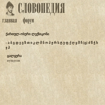
ქართულ-ოსური ლექსიკონი
-
ა
ბ
გ
დ
ე
ვ
ზ
თ
ი
კ
ლ
მ
ნ
ო
პ
ჟ
რ
ს
ტ
უ
ფ
ქ
ღ
ყ
შ
ჩ
[ც]
ძ
წ
ჭ
ხ
ჯ
ჰ
ცალყურა
иухъусон