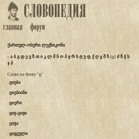
ქართულ-ოსური ლექსიკონი
-
ა
ბ
გ
დ
ე
ვ
ზ
თ
ი
კ
ლ
მ
ნ
ო
პ
ჟ
რ
ს
ტ
უ
ფ
ქ
ღ
ყ
შ
ჩ
ძ
წ
ჭ
ხ
[ც]
ჯ
ჰ
Слова на букву "ც"
ციება
ციებიანი
ციერი
ცივ-ცივი
ცივა
ცივგული