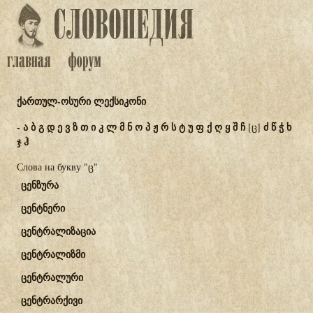
ქართულ-ოსური ლექსიკონი
-
ა
ბ
გ
დ
ე
ვ
ზ
თ
ი
კ
ლ
მ
ნ
ო
პ
ჟ
რ
ს
ტ
უ
ფ
ქ
ღ
ყ
შ
ჩ
ძ
წ
ჭ
ხ
[ც]
ჯ
ჰ
Слова на букву "ც"
ცენზურა
ცენტნერი
ცენტრალიზაცია
ცენტრალიზმი
ცენტრალური
ცენტრარქივი